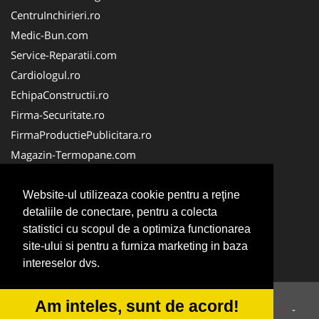
CentruInchirieri.ro
Medic-Bun.com
Service-Reparatii.com
Cardiologul.ro
EchipaConstructii.ro
Firma-Securitate.ro
FirmaProductiePublicitara.ro
Magazin-Termopane.com
Birouri-Cadastru.ro
CramaVinuri.ro
Website-ul utilizeaza cookie pentru a reţine
detaliile de conectare, pentru a colecta
FirmaTractariAuto.ro
statistici cu scopul de a optimiza functionarea
InstalatiiSolare.com
site-ului si pentru a furniza marketing in baza
Pescaresc.ro
intereselor dvs.
Am inteles, sunt de acord!
© 2014-2026 Powered by
VilonMedia
&
Tokaido Consult
-