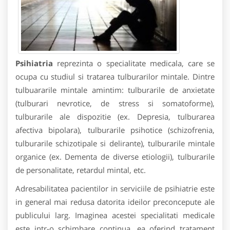
Psihiatria
reprezinta o specialitate medicala, care se
ocupa cu studiul si tratarea tulburarilor mintale. Dintre
tulbuararile mintale amintim: tulburarile de anxietate
(tulburari nevrotice, de stress si somatoforme),
tulburarile ale dispozitie (ex. Depresia, tulburarea
afectiva bipolara), tulburarile psihotice (schizofrenia,
tulburarile schizotipale si delirante), tulburarile mintale
organice (ex. Dementa de diverse etiologii), tulburarile
de personalitate, retardul mintal, etc.
Adresabilitatea pacientilor in serviciile de psihiatrie este
in general mai redusa datorita ideilor preconcepute ale
publicului larg. Imaginea acestei specialitati medicale
este intr-o schimbare continua, ea oferind tratament