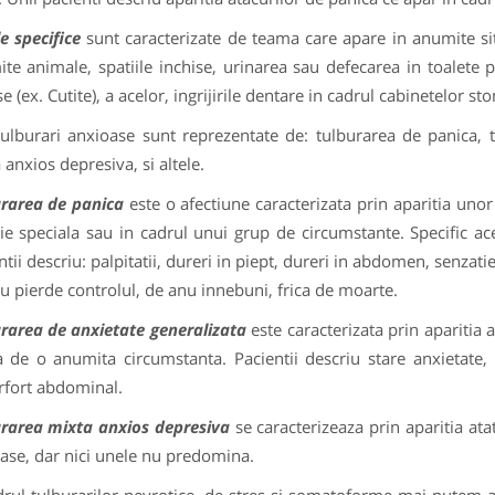
le specifice
sunt caracterizate de teama care apare in anumite situa
te animale, spatiile inchise, urinarea sau defecarea in toalete p
e (ex. Cutite), a acelor, ingrijirile dentare in cadrul cabinetelor st
tulburari anxioase sunt reprezentate de: tulburarea de panica, t
 anxios depresiva, si altele.
rarea de panica
este o afectiune caracterizata prin aparitia unor
tie speciala sau in cadrul unui grup de circumstante. Specific ace
ntii descriu: palpitatii, dureri in piept, dureri in abdomen, senzatie
u pierde controlul, de anu innebuni, frica de moarte.
rarea de anxietate generalizata
este caracterizata prin aparitia a
a de o anumita circumstanta. Pacientii descriu stare anxietate, n
rfort abdominal.
rarea mixta anxios depresiva
se caracterizeaza prin aparitia at
ase, dar nici unele nu predomina.