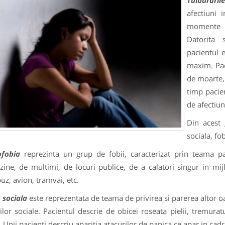
Tulburaril
afectiuni 
momente bi
Datorita
pacientul e
maxim. Paci
de moarte, 
timp pacien
de afectiun
Din acest 
sociala, fob
ofobia
reprezinta un grup de fobii, caracterizat prin teama pa
ine, de multimi, de locuri publice, de a calatori singur in mi
uz, avion, tramvai, etc.
 sociala
este reprezentata de teama de privirea si parerea altor o
tilor sociale. Pacientul descrie de obicei roseata pielii, tremura
. Unii pacienti descriu aparitia atacurilor de panica ce apar in cadru