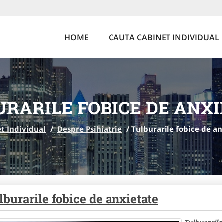
HOME
CAUTA CABINET INDIVIDUAL
RARILE FOBICE DE ANX
t Individual
/
Despre Psihiatrie
/
Tulburarile fobice de a
lburarile fobice de anxietate