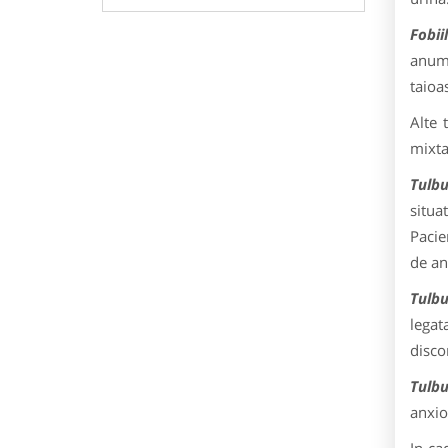
Fobii
anumi
taioas
Alte 
mixta
Tulbu
situa
Pacie
de an
Tulbu
legat
disco
Tulbu
anxio