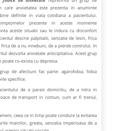
e fobice de anxietate
reprezinta un grup de
in care anxietatea este prezenta in anuminte
ne definite in viata cotidiana a pacientului.
 simptomelor prezente in aceste momente
vita aceste situatii sau le indura cu disconfort
entul descrie palpitatii, senzatie de lesin, frica
frica de a nu innebuni, de a pierde controlul. In
tul dezvolta anxietate anticipitativa. Acest grup
i poate co-exista cu depresia.
grup de afectiuni fac parte: agarofobia, fobia
iile specifice.
cientului de a parasi domiciliu, de a intra in
jloace de transport in comun, cum ar fi trenul,
ameni, ceea ce in timp poate conduce la evitarea
turile mainilor, greata, senzatia imperioasa de a
l acestor situatii sociale.