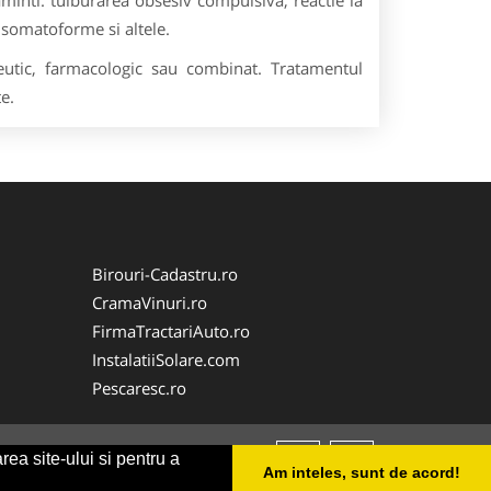
minti: tulburarea obsesiv compulsiva, reactie la
e somatoforme si altele.
eutic, farmacologic sau combinat. Tratamentul
e.
Birouri-Cadastru.ro
CramaVinuri.ro
FirmaTractariAuto.ro
InstalatiiSolare.com
Pescaresc.ro
rea site-ului si pentru a
Am inteles, sunt de acord!