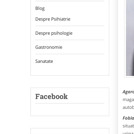
Blog
Despre Psihiatrie
Despre psihologie
Gastronomie
Sanatate
Agar
Facebook
magaz
autob
Fobia
situa
urina