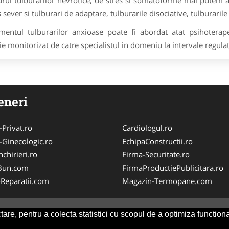
drul tulburarilor nevrotice, de stres si somatoforme mai putem a
s sever si tulburari de adaptare, tulburarile disociative, tulburaril
mentul tulburarilor anxioase poate fi abordat atat psihoterap
ie monitorizat de catre specialistul in domeniu la intervale regulat
eneri
-Privat.ro
Cardiologul.ro
-Ginecologic.ro
EchipaConstructii.ro
chirieri.ro
Firma-Securitate.ro
Bun.com
FirmaProductiePublicitara.ro
-Reparatii.com
Magazin-Termopane.com
are, pentru a colecta statistici cu scopul de a optimiza functiona
Consult
-
ANPC
SOL