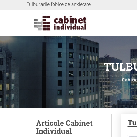
Tulburarile fobice de anxietate
TULBU
Cabine
Tu
Articole Cabinet
Individual