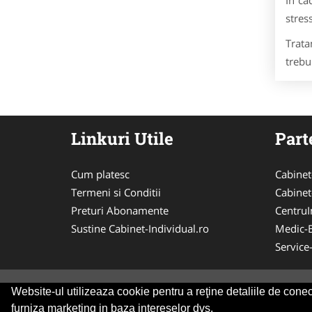
In ca
stres
Trata
trebu
Linkuri Utile
Part
Cum platesc
Cabinet
Termeni si Conditii
Cabinet
Preturi Abonamente
CentruIn
Sustine Cabinet-Individual.ro
Medic-
Service
Website-ul utilizeaza cookie pentru a reţine detaliile de conect
© 2014-2026 Powered by
VilonMedia
&
Tokaido 
furniza marketing in baza intereselor dvs.