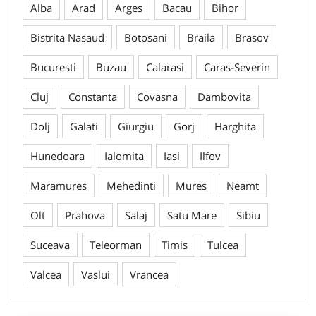
Alba
Arad
Arges
Bacau
Bihor
Bistrita Nasaud
Botosani
Braila
Brasov
Bucuresti
Buzau
Calarasi
Caras-Severin
Cluj
Constanta
Covasna
Dambovita
Dolj
Galati
Giurgiu
Gorj
Harghita
Hunedoara
Ialomita
Iasi
Ilfov
Maramures
Mehedinti
Mures
Neamt
Olt
Prahova
Salaj
Satu Mare
Sibiu
Suceava
Teleorman
Timis
Tulcea
Valcea
Vaslui
Vrancea