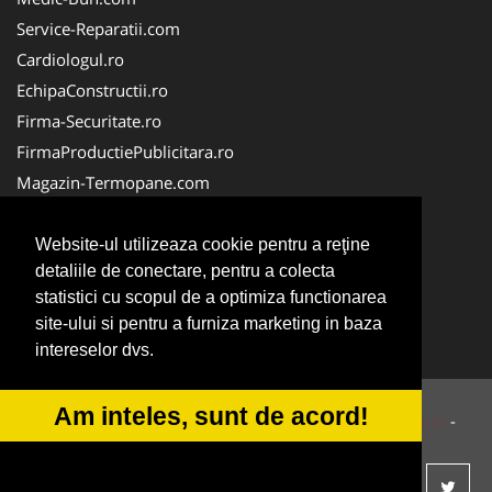
Service-Reparatii.com
Cardiologul.ro
EchipaConstructii.ro
Firma-Securitate.ro
FirmaProductiePublicitara.ro
Magazin-Termopane.com
Birouri-Cadastru.ro
CramaVinuri.ro
Website-ul utilizeaza cookie pentru a reţine
detaliile de conectare, pentru a colecta
FirmaTractariAuto.ro
statistici cu scopul de a optimiza functionarea
InstalatiiSolare.com
site-ului si pentru a furniza marketing in baza
Pescaresc.ro
intereselor dvs.
Am inteles, sunt de acord!
© 2014-2026 Powered by
VilonMedia
&
Tokaido Consult
-
ANPC
SOL