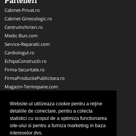
Parteneri
Cabinet-Privat.ro
Cabinet-Ginecologic.ro
CentruInchirieri.ro
Medic-Bun.com
Service-Reparatii.com
Cardiologul.ro
EchipaConstructii.ro
Firma-Securitate.ro
FirmaProductiePublicitara.ro
Magazin-Termopane.com
Birouri-Cadastru.ro
CramaVinuri.ro
Website-ul utilizeaza cookie pentru a reţine
detaliile de conectare, pentru a colecta
FirmaTractariAuto.ro
statistici cu scopul de a optimiza functionarea
InstalatiiSolare.com
site-ului si pentru a furniza marketing in baza
Pescaresc.ro
intereselor dvs.