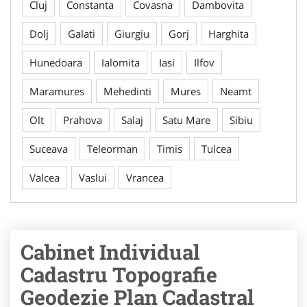
Cluj
Constanta
Covasna
Dambovita
Dolj
Galati
Giurgiu
Gorj
Harghita
Hunedoara
Ialomita
Iasi
Ilfov
Maramures
Mehedinti
Mures
Neamt
Olt
Prahova
Salaj
Satu Mare
Sibiu
Suceava
Teleorman
Timis
Tulcea
Valcea
Vaslui
Vrancea
Cabinet Individual
Cadastru Topografie
Geodezie Plan Cadastral